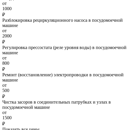
от
1000
₽
Разблокировка рециркуляционного насоса в посудомоечной
машине
от
2000
₽
Регулировка прессостата (реле уровня воды) в посудомоечной
машине
от
800
₽
Ремонт (восстановление) электропроводки в посудомоечной
машине
от
500
₽
Чистка засоров в соединительных патрубках и узлах в
посудомоечной машине
от
1500
₽
Показать все цены