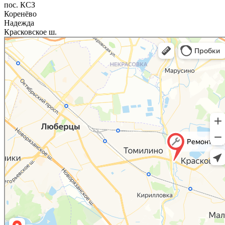
пос. КСЗ
Коренёво
Надежда
Красковское ш.