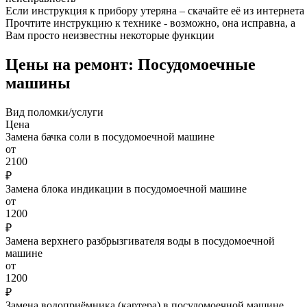
Если инструкция к прибору утеряна – скачайте её из интернета
Прочтите инструкцию к технике - возможно, она исправна, а
Вам просто неизвестны некоторые функции
Цены на ремонт: Посудомоечные
машины
Вид поломки/услуги
Цена
Замена бачка соли в посудомоечной машине
от
2100
₽
Замена блока индикации в посудомоечной машине
от
1200
₽
Замена верхнего разбрызгивателя воды в посудомоечной
машине
от
1200
₽
Замена водоприёмника (картера) в посудомоечной машине