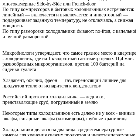
многокамерные Side-by-Side или French-door.
По типу компрессоров в бытовых холодильниках встречаются:
линейный — включается и выключается; и инверторный —
поддерживает заданную температуру, не отключаясь, а снижая
мощность.
По типу разморозки холодильники бывают: no-frost, с капельно
и ручной разморозкой.
Микробиологи утверждают, что самое грязное место в квартир
- холодильник, где на 1 квадратный сантиметр целых 11,4 млн.
разнообразных микроорганизмов, против 100 бактерий на
сиденьи туалета
Хладагент, обычно, фреон — газ, переносящий лишнее для
продуктов тепло от испарителя к конденсатору
Российский прототип холодильника — ледники,
представляющие сруб, погруженный в землю
Некоторые типы холодильников есть далеко не у всех - винные
шкафы, сигарные шкафы (хьюмидоры), шубные хранилища
Холодильники делятся на два вида: среднетемпературные
камеры для хранения свежих продуктов и низкотемпературные