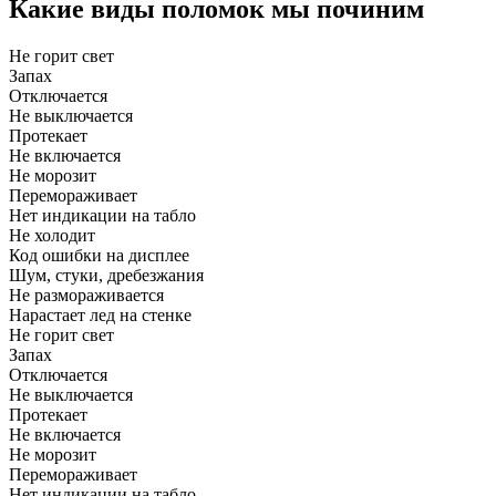
Какие виды поломок мы починим
Не горит свет
Запах
Отключается
Не выключается
Протекает
Не включается
Не морозит
Перемораживает
Нет индикации на табло
Не холодит
Код ошибки на дисплее
Шум, стуки, дребезжания
Не размораживается
Нарастает лед на стенке
Не горит свет
Запах
Отключается
Не выключается
Протекает
Не включается
Не морозит
Перемораживает
Нет индикации на табло