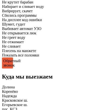
Не крутит барабан
Набирает и сливает воду
Вибрирует, скачет
Сбились программы
На дисплее код ошибки
Шумит, гудит
Выбивает автомат УЗО
Не открывается люк
Не греет воду
Не отжимает
Не сливает
Плесень на манжете
Показать все поломки
Обратный
звонок
Куда мы выезжаем
Долина
Коренёво
Надежда
Красковское ш.
Егорьевское ш.
пос. КСЗ