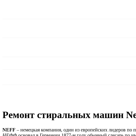
Ремонт стиральных машин Ne
NEFF
– немецкая компания, один из европейских лидеров по 
НЕФФ
основал в Германии 1877-м году обычный слесарь по и