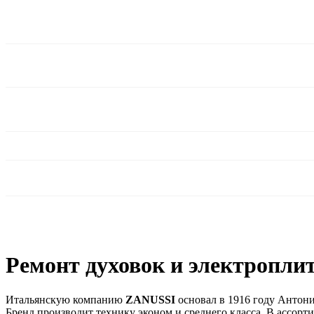
Ремонт духовок и электроплит
Итальянскую компанию
ZANUSSI
основал в 1916 году Антони
Бренд производит технику эконом и среднего класса. В ассорти