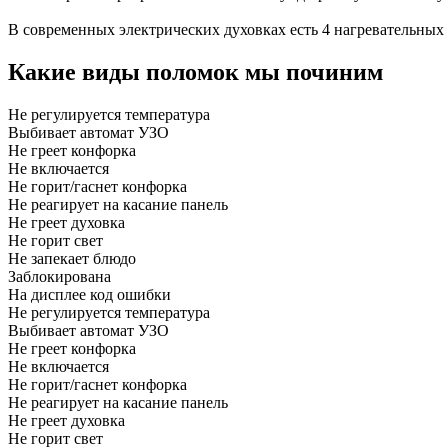
В современных электрических духовках есть 4 нагревательных эл
Какие виды поломок мы починим
Не регулируется температура
Выбивает автомат УЗО
Не греет конфорка
Не включается
Не горит/гаснет конфорка
Не реагирует на касание панель
Не греет духовка
Не горит свет
Не запекает блюдо
Заблокирована
На дисплее код ошибки
Не регулируется температура
Выбивает автомат УЗО
Не греет конфорка
Не включается
Не горит/гаснет конфорка
Не реагирует на касание панель
Не греет духовка
Не горит свет